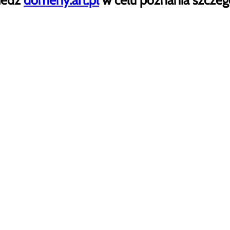
iedź
domeny.art.pl
w celu poznania szczeg